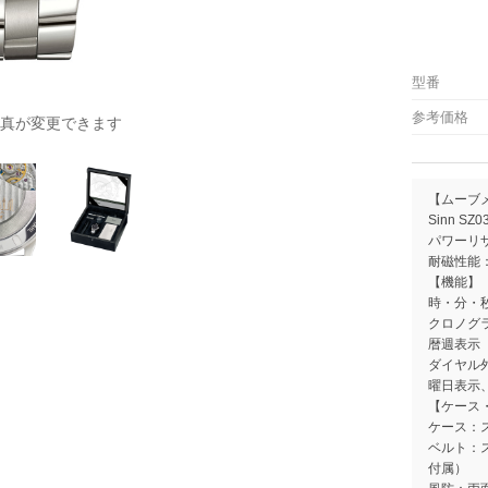
型番
参考価格
真が変更できます
【ムーブ
Sinn S
パワーリ
耐磁性能：4
【機能】
時・分・
クロノグ
暦週表示
ダイヤル
曜日表示
【ケース
ケース：
ベルト：
付属）