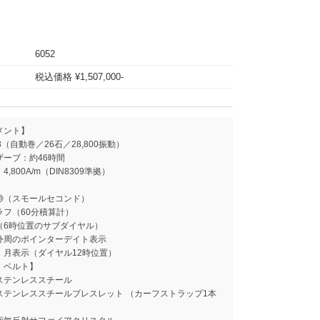
6052
税込価格 ¥1,507,000-
メント】
Z03（自動巻／26石／28,800振動）
ザーブ：約46時間
,800A/m（DIN8309準拠）
秒（スモールセコンド）
ラフ（60分積算計）
（6時位置のサブダイヤル）
外周のポインターデイト表示
、月表示（ダイヤル12時位置）
・ベルト】
ステンレススチール
ステンレススチールブレスレット （カーフストラップ1本