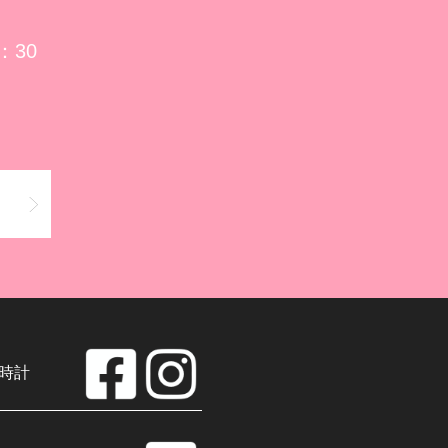
：30
時計