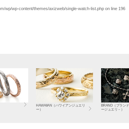
/wp/wp-content/themes/axizweb/single-watch-list.php on line
196
HAWAIIAN（ハワイアンジュエリ
BRAND（ブラン
ー）
ージュエリ－）