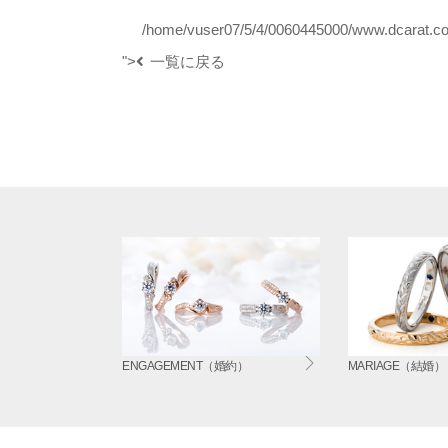
/home/vuser07/5/4/0060445000/www.dcarat.com
">
一覧に戻る
ENGAGEMENT（婚約）
MARIAGE（結婚）