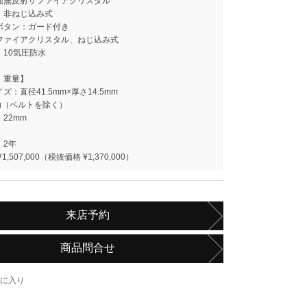
面無反射サファイアクリスタル
：非ねじ込み式
ボタン：ガード付き
ファイアクリスタル、ねじ込み式
：10気圧防水
・重量】
ズ：直径41.5mm×厚さ14.5mm
g（ベルトを除く）
22mm
】
：2年
,507,000（税抜価格 ¥1,370,000）
来店予約
商品問合せ
に入り