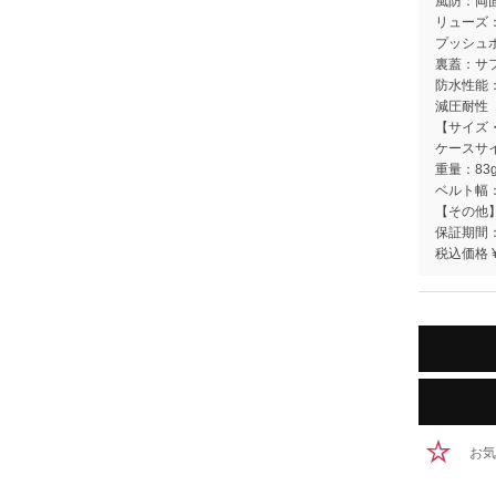
風防：両
リューズ
プッシュ
裏蓋：サ
防水性能
減圧耐性
【サイズ
ケースサイ
重量：83
ベルト幅：
【その他
保証期間
税込価格 ¥1
お気