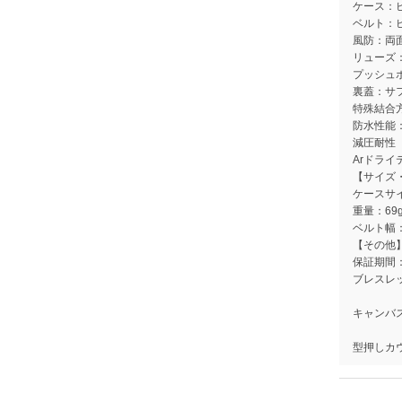
ケース：
ベルト：
風防：両
リューズ
プッシュ
裏蓋：サ
特殊結合
防水性能
減圧耐性
Arドラ
【サイズ
ケースサイ
重量：69
ベルト幅：
【その他
保証期間
ブレスレット
キャンバス
型押しカウ