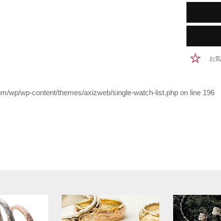
お気
/wp/wp-content/themes/axizweb/single-watch-list.php on line
196