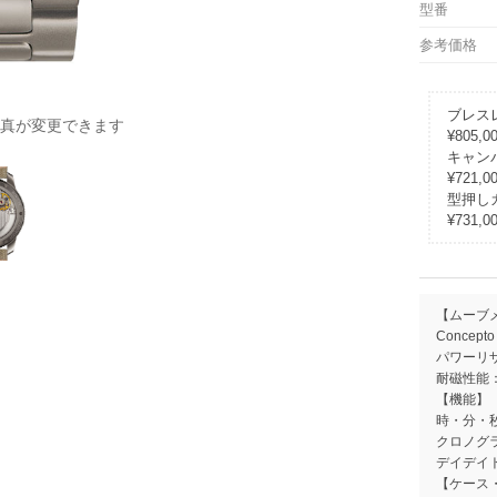
型番
参考価格
ブレスレ
真が変更できます
¥805,0
キャンバ
¥721,0
型押しカ
¥731,0
【ムーブ
Concep
パワーリ
耐磁性能：4
【機能】
時・分・
クロノグ
デイデイ
【ケース