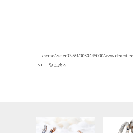
/home/vuser07/5/4/0060445000/www.dcarat.com
">
一覧に戻る