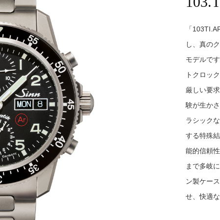
103.
「103T
し、真のク
モデルです
トクロック
厳しい要求
験が生かさ
ラシックな
する特殊結
能的信頼性
まで多岐に
ン製ケース
せ、快適な