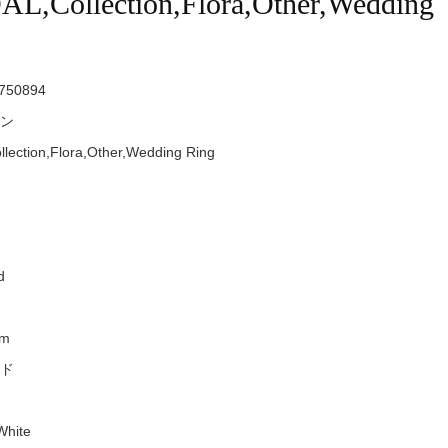
L,Collection,Flora,Other,Wedding
750894
ン
lection,Flora,Other,Wedding Ring
d
mm
ド
White