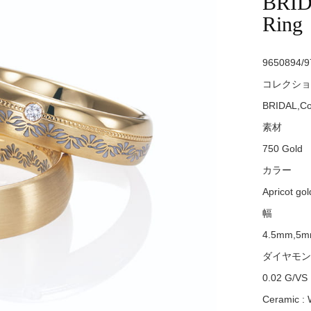
BRIDA
Ring
9650894/9
コレクショ
BRIDAL,Col
素材
750 Gold
カラー
Apricot gol
幅
4.5mm,5
ダイヤモン
0.02 G/VS
Ceramic : 