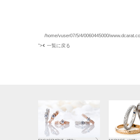
/home/vuser07/5/4/0060445000/www.dcarat.com
">
一覧に戻る