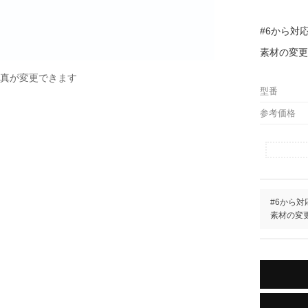
#6から対
素材の変更
真が変更できます
型番
参考価格
#6から対
素材の変