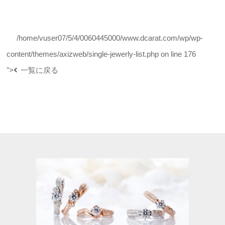
/home/vuser07/5/4/0060445000/www.dcarat.com/wp/wp-
content/themes/axizweb/single-jewerly-list.php on line
176
">
一覧に戻る