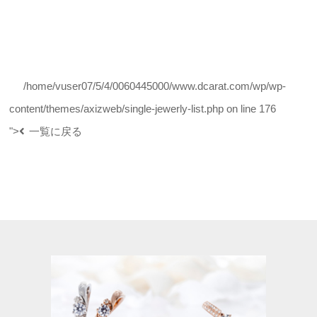
/home/vuser07/5/4/0060445000/www.dcarat.com/wp/wp-
content/themes/axizweb/single-jewerly-list.php on line
176
">
一覧に戻る