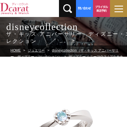
disneycollection
ザ・キッス アニバーサリー ディズニー・
レクション
HOME
ジュエリー
disneycollection（ザ・キッス アニバーサリ
ー ディズニー・コレクション）
ディズニー ミニーマウス / プラチナ
ベビーリング DI-BACH0453-PT