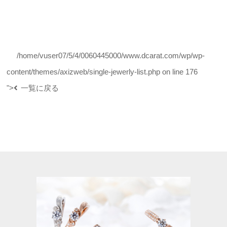
/home/vuser07/5/4/0060445000/www.dcarat.com/wp/wp-
content/themes/axizweb/single-jewerly-list.php on line
176
">
一覧に戻る