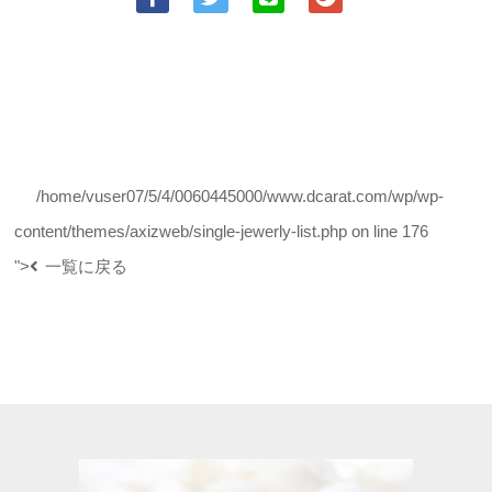
/home/vuser07/5/4/0060445000/www.dcarat.com/wp/wp-
content/themes/axizweb/single-jewerly-list.php on line
176
">
一覧に戻る