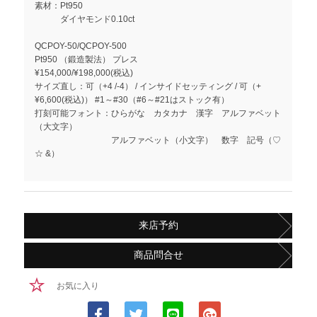
素材：Pt950
ダイヤモンド0.10ct
QCPOY-50/QCPOY-500
Pt950 （鍛造製法） プレス
¥154,000/¥198,000(税込)
サイズ直し：可（+4 /-4） / インサイドセッティング / 可（+
¥6,600(税込)） #1～#30（#6～#21はストック有）
打刻可能フォント：ひらがな カタカナ 漢字 アルファベット
（大文字）
アルファベット（小文字） 数字 記号（♡
☆ &）
来店予約
商品問合せ
お気に入り