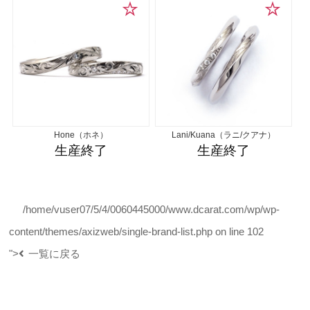
Hone（ホネ）
Lani/Kuana（ラニ/クアナ）
生産終了
生産終了
/home/vuser07/5/4/0060445000/www.dcarat.com/wp/wp-
content/themes/axizweb/single-brand-list.php on line
102
">
一覧に戻る