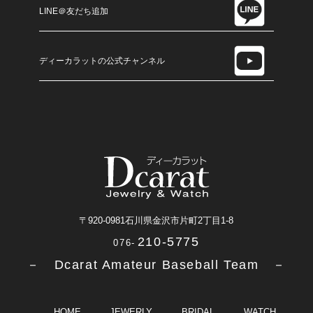
LINE＠友だち追加
ディーカラットの公式チャンネル
〒920-0981
石川県金沢市片町2丁目1-8
210-5775
076-
－ Dcarat Amateur Baseball Team －
HOME
JEWERLY
BRIDAL
WATCH
A